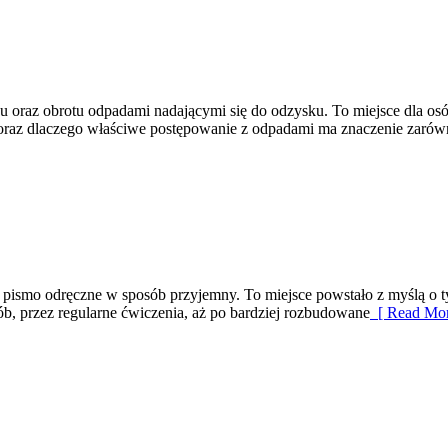
oraz obrotu odpadami nadającymi się do odzysku. To miejsce dla osób i 
 oraz dlaczego właściwe postępowanie z odpadami ma znaczenie zarówn
yć pismo odręczne w sposób przyjemny. To miejsce powstało z myślą o t
ób, przez regularne ćwiczenia, aż po bardziej rozbudowane
[ Read Mor