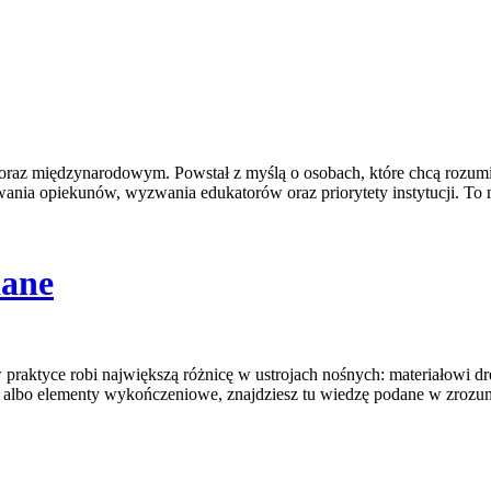
raz międzynarodowym. Powstał z myślą o osobach, które chcą rozumieć s
wania opiekunów, wyzwania edukatorów oraz priorytety instytucji. To 
iane
praktyce robi największą różnicę w ustrojach nośnych: materiałowi d
a albo elementy wykończeniowe, znajdziesz tu wiedzę podane w zrozu