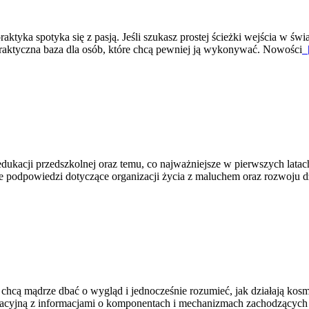
aktyka spotyka się z pasją. Jeśli szukasz prostej ścieżki wejścia w ś
 praktyczna baza dla osób, które chcą pewniej ją wykonywać. Nowości
[
dukacji przedszkolnej oraz temu, co najważniejsze w pierwszych lata
ne podpowiedzi dotyczące organizacji życia z maluchem oraz rozwoju 
 chcą mądrze dbać o wygląd i jednocześnie rozumieć, jak działają kos
gnacyjną z informacjami o komponentach i mechanizmach zachodzących 