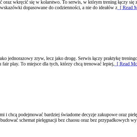
oraz wkręcić się w kolarstwo. To serwis, w którym trening łączy się z 
 wskazówki dopasowane do codzienności, a nie do ideałów z
[ Read M
jako jednorazowy zryw, lecz jako drogę. Serwis łączy praktykę trenin
fair play. To miejsce dla tych, którzy chcą trenować lepiej,
[ Read Mo
ykami i chcą podejmować bardziej świadome decyzje zakupowe oraz pielę
jak budować schemat pielęgnacji bez chaosu oraz bez przypadkowych wy